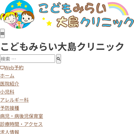
ホーム
医院紹介
小児科
アレルギー科
こどもみらい大島クリニック
予防接種
病児・病後児保育室
診療時間・アクセス
Web予約
求人情報
ホーム
医院紹介
小児科
アレルギー科
予防接種
病児・病後児保育室
診療時間・アクセス
求人情報