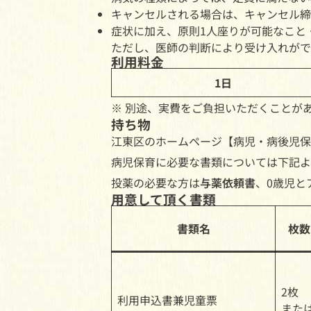
キャンセルされる場合は、キャンセル締
症状に加え、原則1人座りが可能なこと
ただし、医師の判断により受け入れがで
利用料金
1日
※ 別途、実費をご負担いただくことが
持ち物
江東区のホームページ【病児・病後児保
病児保育に必要な書類については下記よ
投薬の必要な方は
与薬依頼書
、0歳児と
用意して頂く書類
書類名
枚数
2枚
利用申込書兼児童票
また