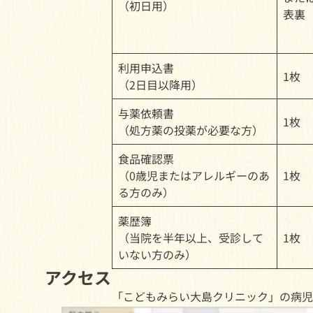
（初日用）
表裏
利用申込書
1枚
（2日目以降用）
与薬依頼書
1枚
（処方薬の投薬が必要な方）
食品確認票
（0歳児またはアレルギーのあ
1枚
る方のみ）
薬歴簿
（当院を半年以上、受診して
1枚
いない方のみ）
アクセス
「こどもみらい大島クリニック」の病児