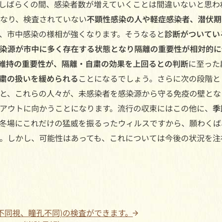
しばらくの間、感染者数が増えていくことは間違いないと思わ
なり、検査されていない
不顕性感染の人や軽症感染者、潜伏期
、市中感染の様相が強くなります。そうなると
診断がついてい
染源が市中に多く存在する状態となり隔離の重要性が相対的に
維持の重要性が、隔離・自粛の効果を上回るとの判断
に至った
粛の扱いを緩められる
ことになるでしょう。さらに次の段階と
と、これらの人々が、未感染者を感染源から守る免疫の壁とな
アウトに向かうことになります。流行の収束にはこの他に、
季
冬場にこれだけの猛威を振るったウィルスですから、願わくば
。しかし、可能性はあっても、これについては今後の状況を注
不同視、瞳孔不同)の検査ができます。