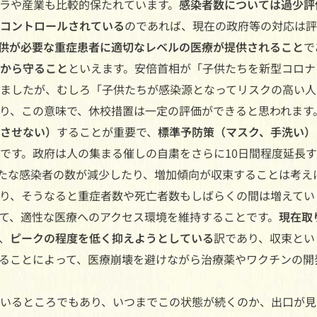
ラや産業も比較的保たれています。
感染者数については過少評
コントロールされている
のであれば、現在の政府等の対応は評
供が必要な重症患者に適切なレベルの医療が提供されること
で
から守ること
といえます。安倍首相が「子供たちを新型コロナ
ましたが、むしろ「子供たちが感染源となってリスクの高い人
り、この意味で、休校措置は一定の評価ができると思われます
させない）
することが重要で、
標準予防策（マスク、手洗い）
です。政府は人の集まる催しの自粛をさらに10日間程度延長
新たな感染者の数が減少したり、増加傾向が収束することは考え
り、そうなると重症者数や死亡者数もしばらくの間は増えてい
て、適性な医療へのアクセス環境を維持することです。
現在取
、
ピークの程度を低く抑えようとしている
訳であり、収束とい
ることによって、医療崩壊を避けながら治療薬やワクチンの開
いるところでもあり、いつまでこの状態が続くのか、出口が見