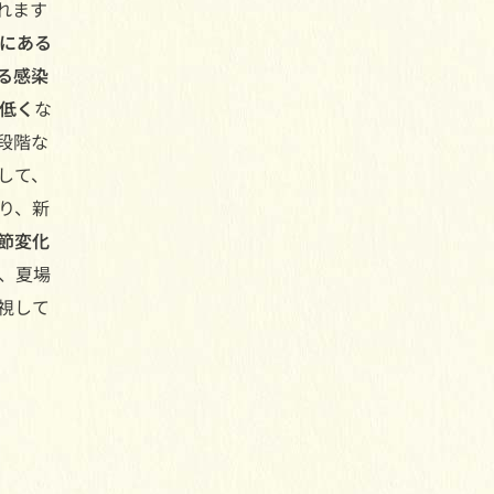
れます
にある
る感染
低く
な
段階な
して、
り、新
節変化
、夏場
視して