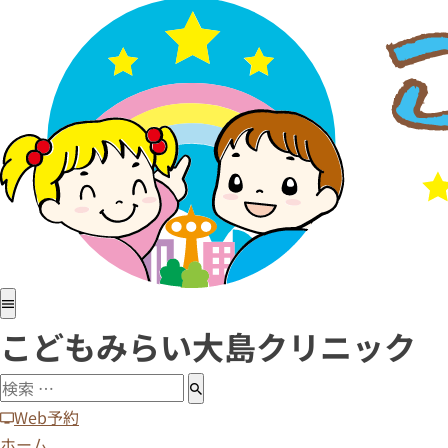
ホーム
医院紹介
小児科
アレルギー科
予防接種
病児・病後児保育室
診療時間・アクセス
求人情報
こどもみらい大島クリニック
Web予約
ホーム