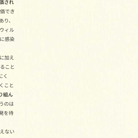
価され
価でき
あり、
ウィル
に感染
。
に加え
すること
にく
くこと
り組ん
うのは
発を待
えない