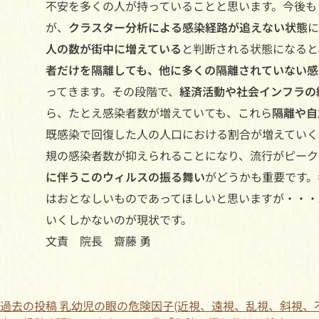
不安を多くの人が持っていることと思います。今後も
が、
クラスター分析による感染経路が追えない状態
に
人の数が街中に増えている
と判断される状態になると
者だけを隔離しても、他に多くの隔離されていない感
ってきます。その段階で、
経済活動や社会インフラの
ら、たとえ感染者数が増えていても、これら
隔離や自
既感染で回復した人の人口における割合が増えていく
規の感染者数が抑えられることになり、流行がピーク
に伴うこのウィルスの振る舞い
がどうかも重要です。
はおとなしいものであってほしいと思いますが・・・
いくしかないのが現状です。
文責 院長 齋藤 勇
過去の投稿
乳幼児の眼の危険因子(近視、遠視、乱視、斜視、