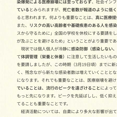
染爆発による医療崩壊には至っておらず
、社会インフ
ている
とみられますが、
死亡者数が報道のように低く
ると思われます。何よりも重要なことは、
真に医療提
また、
リスクの高い高齢者や基礎疾患のある人を感染
スから守るために」全国の学校を休校にする要請をし
が及ぶことを避けるため」ということがより重要であ
現状では個人個人が冷静に
感染防御（感染しない、
て
体調管理（栄養と休養）
に注意して生活したいもの
を要請しましたが、この時期（3月19日頃）までに
く、残念ながら新たな感染者数は増えていくこととな
になります。それでも重要なことは、医療崩壊を避け
でいることは、流行のピークを遠ざけること
によって
もっと先になります。ピークを先延ばしし、低く抑え
てることも重要なことです。
経済活動については、自粛により多大な影響が出て