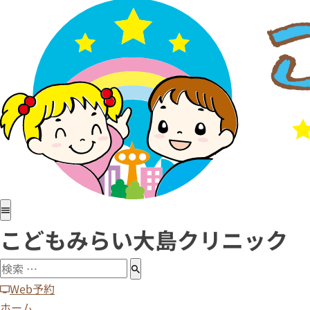
ホーム
医院紹介
小児科
アレルギー科
予防接種
病児・病後児保育室
診療時間・アクセス
求人情報
こどもみらい大島クリニック
Web予約
ホーム