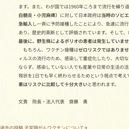
ます。また、わが国では1960年ころまで流行を繰り
白髄炎・小児麻痺）
に対して日本政府は
当時のソビエ
急輸入
し一斉に予防接種したことにより、急速に流行
あり、歴史的英断として評価されています。そして、
最後に、野生株によるポリオの患者は発生していませ
もちろん、ワクチン接種は
ゼロリスクではありませ
ィルスの流行のため、感染して重症化したり、大切な
ならず、感染していない人でも産業や日常の生活の活
現状を1日でも早く終わらせるためという視点で考え
果はリスクに比較して十分大きい
と思われます。
文責 院長・法人代表 齋藤 勇
過去の投稿
子宮頸がんワクチンについて