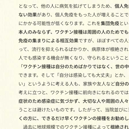
となって、他の人に病気を拡げてしまうため、
個人免
ない効果
があり、個人免疫をもった人が増えることで
にかかる可能性が低くなります。これを
集団免疫
とい
本人のみならず、ワクチン接種は周囲の人のためでも
免疫の集まりによる相互効果
ですが、ほぼすべての人
って、流行を抑えられるばかりか、病原体が根絶され
人でも感染する機会が無くなり、守られるということ
「
ワクチン接種は自分のためばかりではなく、世の中
できます。そして「自分は感染しても大丈夫」とか、
い」というように考える人も、家族や友人など
自分の
考えに立つと、ワクチン接種に前向きになれるのでは
症状のため感染症に気づかず、大切な人や周囲の人々
うことは避けたいものです。したがって、当院並びに
くの方に、できるだけ早くワクチンの接種をお勧めし
過去に地球規模でのワクチン接種によって
根絶され