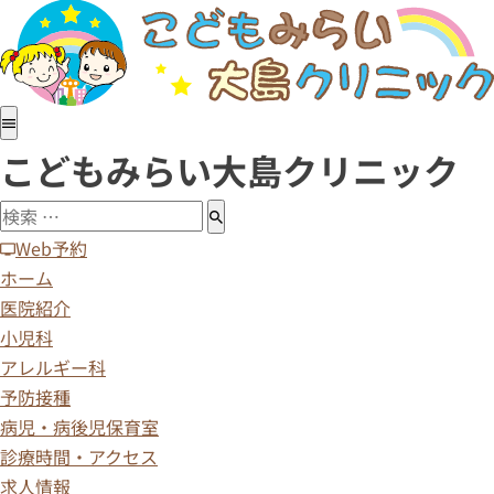
ホーム
医院紹介
小児科
アレルギー科
こどもみらい大島クリニック
予防接種
病児・病後児保育室
診療時間・アクセス
Web予約
求人情報
ホーム
医院紹介
小児科
アレルギー科
予防接種
病児・病後児保育室
診療時間・アクセス
求人情報