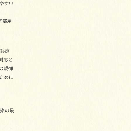
やすい
宜部屋
)診療
対応と
の親御
ために
感染の最