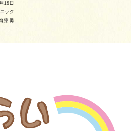
月18日
ニック
齋藤 勇