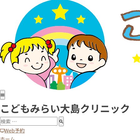
ホーム
医院紹介
小児科
アレルギー科
予防接種
病児・病後児保育室
診療時間・アクセス
求人情報
こどもみらい大島クリニック
Web予約
ホーム