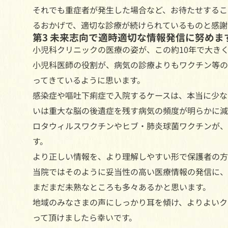
それでも重症者が発生した場合など、お待たせするこ
るおかげで、適切な診療が続けられているものと感謝
第3 未来志向で適時適切な情報発信に努めま
小児科クリニックの医療の姿が、この約10年で大き
小児科医師の役割が、病気の診療よりもワクチン等の
ってきているように思います。
感染症や嘔吐下痢症で入院するケースは、本当に少な
いは重大な脳の後遺症を残す病気の頻度が明らかに減
ロタウィルスワクチンやヒブ・肺炎球菌ワクチンが、
す。
より正しい情報を、より理解しやすい形で保護者の方
当院ではそのように妥当性の高い医療情報の発信に、
まだまだ未熟なところも多々あるかと思います。
地域のみなさまの声にしっかり耳を傾け、よりよいク
って頂けましたら幸いです。