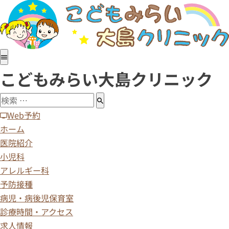
ホーム
医院紹介
小児科
アレルギー科
こどもみらい大島クリニック
予防接種
病児・病後児保育室
診療時間・アクセス
Web予約
求人情報
ホーム
医院紹介
小児科
アレルギー科
予防接種
病児・病後児保育室
診療時間・アクセス
求人情報