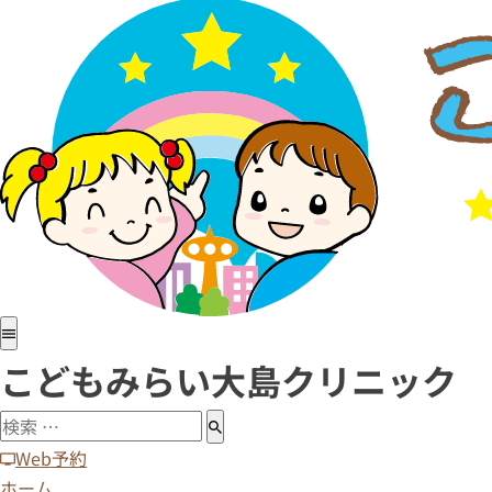
ホーム
医院紹介
小児科
アレルギー科
予防接種
病児・病後児保育室
診療時間・アクセス
求人情報
こどもみらい大島クリニック
Web予約
ホーム