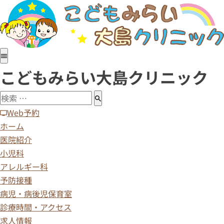
ホーム
医院紹介
小児科
アレルギー科
こどもみらい大島クリニック
予防接種
病児・病後児保育室
診療時間・アクセス
Web予約
求人情報
ホーム
医院紹介
小児科
アレルギー科
予防接種
病児・病後児保育室
診療時間・アクセス
求人情報