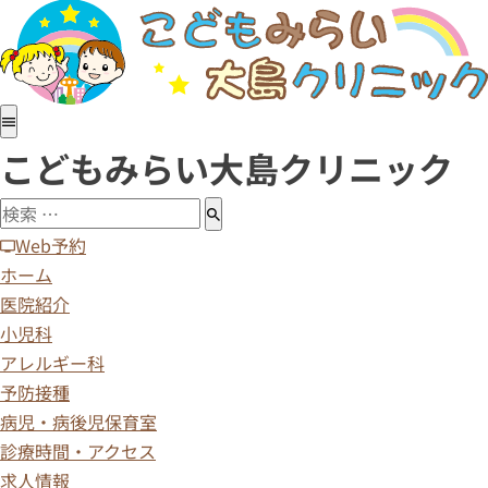
ホーム
医院紹介
小児科
アレルギー科
こどもみらい大島クリニック
予防接種
病児・病後児保育室
診療時間・アクセス
Web予約
求人情報
ホーム
医院紹介
小児科
アレルギー科
予防接種
病児・病後児保育室
診療時間・アクセス
求人情報