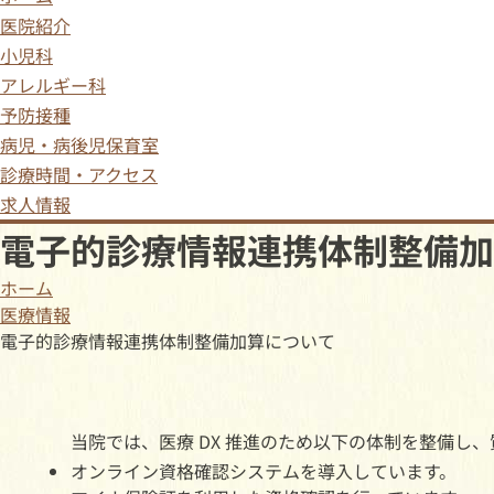
医院紹介
小児科
アレルギー科
予防接種
病児・病後児保育室
診療時間・アクセス
求人情報
電子的診療情報連携体制整備加
ホーム
医療情報
電子的診療情報連携体制整備加算について
当院では、医療 DX 推進のため以下の体制を整備し
オンライン資格確認システムを導入しています。