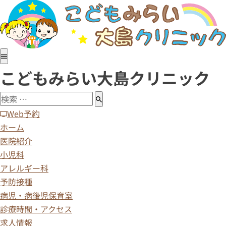
ホーム
医院紹介
小児科
アレルギー科
こどもみらい大島クリニック
予防接種
病児・病後児保育室
診療時間・アクセス
Web予約
求人情報
ホーム
医院紹介
小児科
アレルギー科
予防接種
病児・病後児保育室
診療時間・アクセス
求人情報